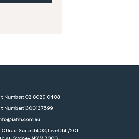
t Number: 02 8029 0408
t Number:1300137599
info@iafm.com.au
Office: Suite 34.03, level 34 /201
eth st, Sydney NSW 2000