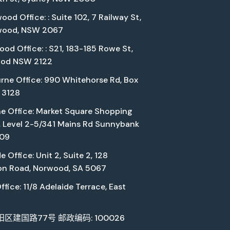
od Office: : Suite 102, 7 Railway St,
wood, NSW 2067
od Office: : S21, 183-185 Rowe St,
ood NSW 2122
rne Office: 990 Whitehorse Rd, Box
C 3128
ne Office: Market Square Shopping
, Level 2-5/341 Mains Rd Sunnybank
109
e Office: Unit 2, Suite 2, 128
ton Road, Norwood, SA 5067
ffice: 11/8 Adelaide Terrace, East
区建国路77号 邮政编码: 100026