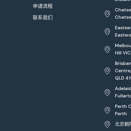
申请流程
Chatswo
Chats
联系我们
Eastswo
Eastw
Melbou
Hill VI
Brisba
Centre
QLD 4
Adelaid
Fullar
Perth O
Perth
北京朝阳